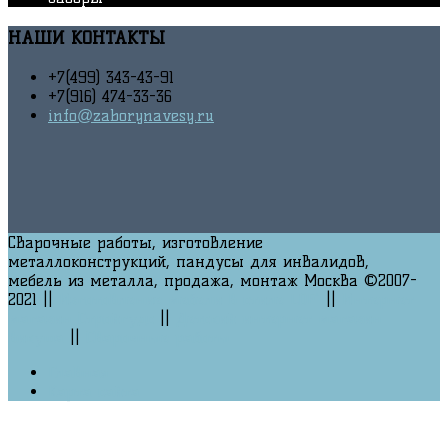
НАШИ
КОНТАКТЫ
+7(
499
) 343
-43-91
+7(916) 474-33-36
info@zaborynavesy.ru
Сварочные работы, изготовление
металлоконструкций, пандусы для инвалидов,
мебель из металла, продажа, монтаж Москва ©2007-
2021 ||
Изготовление мебели в стиле LOFT
||
Интернет
магазин Стройгудс
||
Детский интернет магазин
Викуша
||
Сварочные работы
Главная
Карта сайта