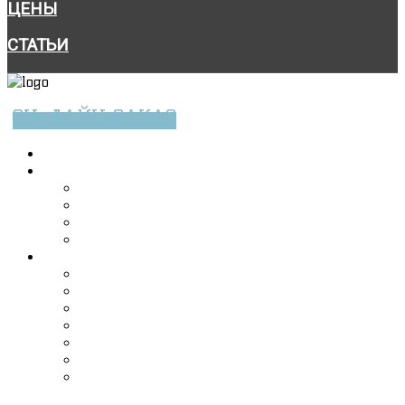
ЦЕНЫ
СТАТЬИ
ОН-ЛАЙН ЗАКАЗ
ГЛАВНАЯ
СВАРОЧНЫЕ РАБОТЫ
ПРАЙС-ЛИСТ НА СВАРОЧНЫЕ РАБОТЫ
ВЫЕЗД СВАРЩИКА
МОНТАЖ СИСТЕМЫ ОТОПЛЕНИЯ ПОД КЛЮЧ
ДЕМОНТАЖ МЕТАЛЛОКОНСТРУКЦИЙ
ИЗГОТОВЛЕНИЕ МЕТАЛЛОКОНСТРУКЦИЙ
МЕТАЛЛИЧЕСКАЯ МЕБЕЛЬ
ПАНДУСЫ ДЛЯ ИНВАЛИДОВ
ГАЗОННЫЕ ОГРАЖДЕНИЯ
КОЗЫРЬКИ
МЕТАЛЛИЧЕСКИЕ ГАРАЖИ
МЕТАЛЛИЧЕСКИЕ БЕСЕДКИ
ЗАБОРЫ ОГРАЖДЕНИЯ
СВАРНЫЕ ЗАБОРЫ И